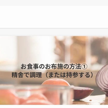
お食事のお布施の方法①
精舎で調理（または持参する）